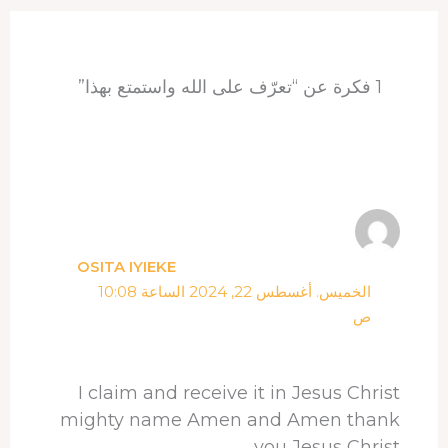
p
e
I
s
o
p
s
n
k
t
1 فكرة عن “تعرّف على الله واستمتع بهذا”
OSITA IYIEKE
الخميس. أغسطس 22, 2024 الساعة 10:08
ص
I claim and receive it in Jesus Christ
mighty name Amen and Amen thank
you Jesus Christ