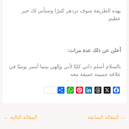
بهذه الطريقة سوف تزدهر كثيرًا وسيأتي لك خير
عظيم.
أعلن عن ذلك عدة مرات:
بالسلام أسلم ذاتي كليًا لأبي وإلهي بينما أسير يوميًا في
علاقة حميمة عميقة معه
S
W
P
L
T
X
F
h
h
i
i
h
a
a
a
n
n
r
c
r
t
t
k
e
e
→
المقالة السابقة
المقالة التالية
←
e
s
e
e
a
b
A
r
d
d
o