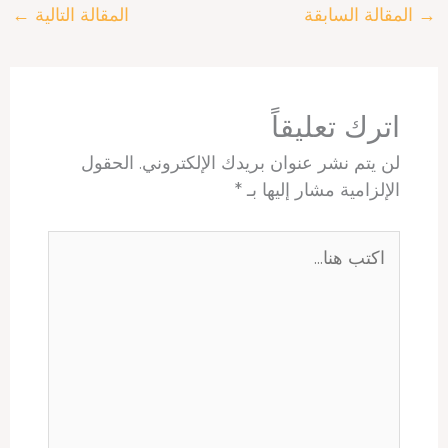
→
المقالة السابقة
المقالة التالية
←
e
s
e
e
a
b
A
r
d
d
o
p
e
I
s
o
p
s
n
k
t
اترك تعليقاً
لن يتم نشر عنوان بريدك الإلكتروني.
الحقول
الإلزامية مشار إليها بـ
*
اكتب
هنا...