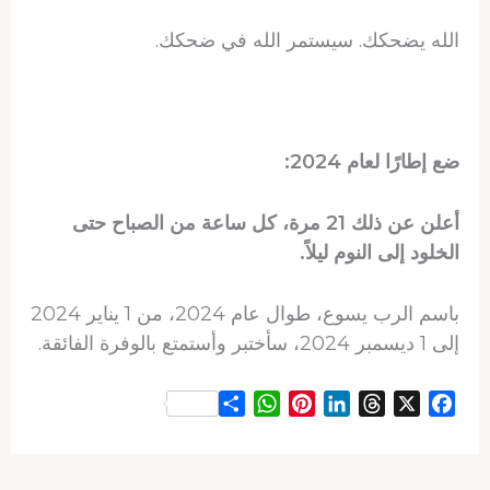
الله يضحكك. سيستمر الله في ضحكك.
ضع إطارًا لعام 2024:
أعلن عن ذلك 21 مرة، كل ساعة من الصباح حتى
الخلود إلى النوم ليلاً.
باسم الرب يسوع، طوال عام 2024، من 1 يناير 2024
إلى 1 ديسمبر 2024، سأختبر وأستمتع بالوفرة الفائقة.
S
W
P
L
T
X
F
h
h
i
i
h
a
a
a
n
n
r
c
r
t
t
k
e
e