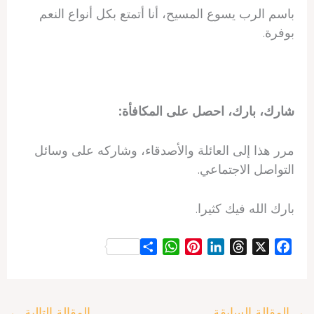
باسم الرب يسوع المسيح، أنا أتمتع بكل أنواع النعم
بوفرة.
شارك، بارك، احصل على المكافأة:
مرر هذا إلى العائلة والأصدقاء، وشاركه على وسائل
التواصل الاجتماعي.
بارك الله فيك كثيرا.
S
W
P
L
T
X
F
h
h
i
i
h
a
a
a
n
n
r
c
r
t
t
k
e
e
→
المقالة السابقة
المقالة التالية
←
e
s
e
e
a
b