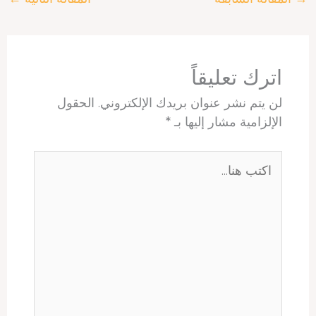
A
r
d
d
o
p
e
I
s
o
p
s
n
k
t
اترك تعليقاً
لن يتم نشر عنوان بريدك الإلكتروني.
الحقول
الإلزامية مشار إليها بـ
*
اكتب
هنا...