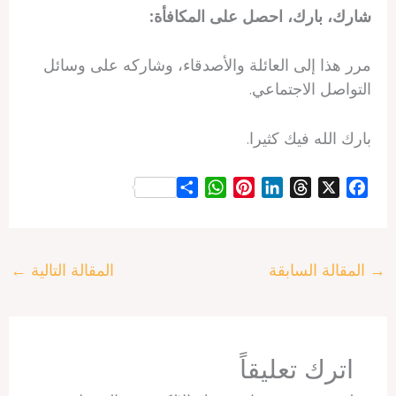
شارك، بارك، احصل على المكافأة:
مرر هذا إلى العائلة والأصدقاء، وشاركه على وسائل
التواصل الاجتماعي.
بارك الله فيك كثيرا.
S
W
P
L
T
X
F
h
h
i
i
h
a
a
a
n
n
r
c
r
t
t
k
e
e
→
المقالة السابقة
المقالة التالية
←
e
s
e
e
a
b
A
r
d
d
o
p
e
I
s
o
p
s
n
k
t
اترك تعليقاً