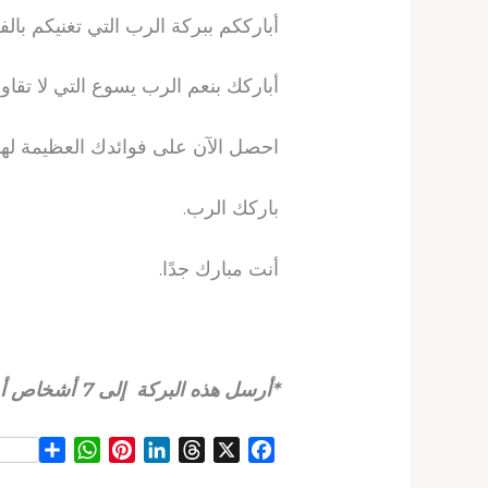
أبارككم ببركة الرب التي تغنيكم بالفر
أباركك بنعم الرب يسوع التي لا تقا
احصل الآن على فوائدك العظيمة لهذا
باركك الرب.
أنت مبارك جدًا.
*أرسل هذه البركة إلى 7 أشخاص أو أكثر. شهادتك مؤكدة
S
W
P
L
T
X
F
h
h
i
i
h
a