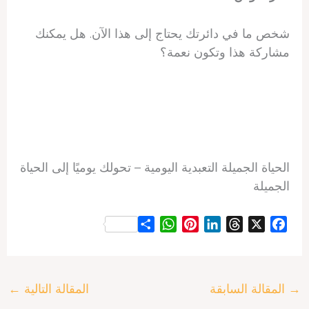
شخص ما في دائرتك يحتاج إلى هذا الآن. هل يمكنك
مشاركة هذا وتكون نعمة؟
الحياة الجميلة التعبدية اليومية – تحولك يوميًا إلى الحياة
الجميلة
S
W
P
L
T
X
F
h
h
i
i
h
a
a
a
n
n
r
c
r
t
t
k
e
e
→
المقالة السابقة
المقالة التالية
←
e
s
e
e
a
b
A
r
d
d
o