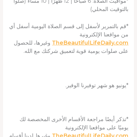
*مواقيت الصلاة: 6 صباحاً | 12 ظهرًا | 10 مساءً (صلوا
بالتوقيت المحلي)
*قم بالتمرير لأسفل إلى قسم الصلاة اليومية أسفل أي
من مواقعنا الإلكترونية
TheBeautifulLifeDaily.com
وغيرها، للحصول
على صلوات يومية قوية لتعميق شركتك مع الله.
*يونيو هو شهر توفيرنا الوفير.
*تذكر أيضًا مراجعة الأقسام الأخرى المخصصة لك
يوميًا على مواقعنا الإلكترونية
TheBeautifulLifeDaily.com
وغيرها. لدينا أقسام