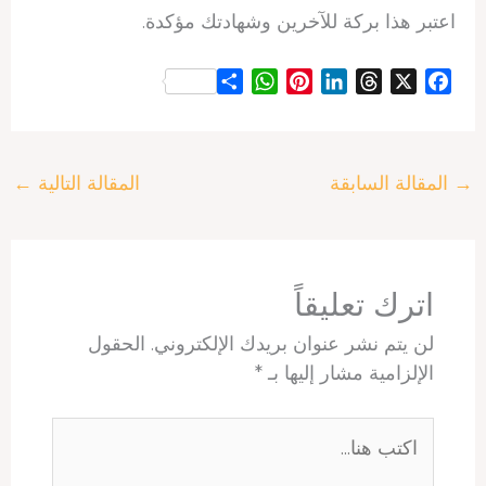
اعتبر هذا بركة للآخرين وشهادتك مؤكدة.
S
W
P
L
T
X
F
h
h
i
i
h
a
a
a
n
n
r
c
r
t
t
k
e
e
→
المقالة السابقة
المقالة التالية
←
e
s
e
e
a
b
A
r
d
d
o
p
e
I
s
o
p
s
n
k
t
اترك تعليقاً
لن يتم نشر عنوان بريدك الإلكتروني.
الحقول
الإلزامية مشار إليها بـ
*
اكتب
هنا...