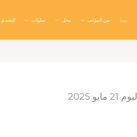
بيت
من المؤلف
محل
صلوات
التعبدي 
يو 2025