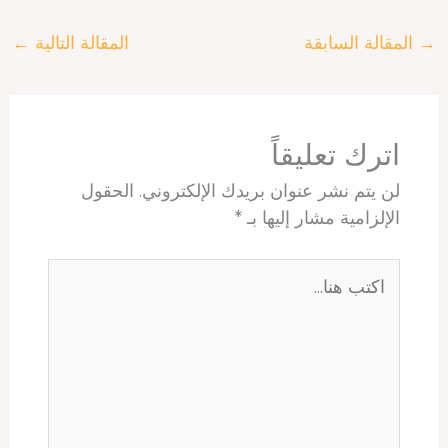
r
t
t
k
e
e
→
المقالة السابقة
المقالة التالية
←
e
s
e
e
a
b
A
r
d
d
o
p
e
I
s
o
p
s
n
k
t
اترك تعليقاً
لن يتم نشر عنوان بريدك الإلكتروني.
الحقول
الإلزامية مشار إليها بـ
*
اكتب
هنا...