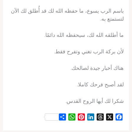
باسم الرب يسوع، ما حفظه الله لك قد أُطلق لك الآن
لتستمتع به.
ما أطلقه الله لك، سيحفظه الله دائمًا.
لأن بركة الرب تغني وتفرح فقط.
هناك أخبار جيدة لصالحك.
لقد أصبح فرحك كاملا.
شكرا لك أيها الروح القدس.
S
W
P
L
T
X
F
h
h
i
i
h
a
a
a
n
n
r
c