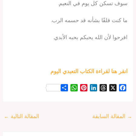
سوف تسكن كل يوم في النعيم.
ما كنت قلقًا بشأنه قد حسمه الرب.
افرحوا لأن الله يحبكم بحبه الأبدي.
انقر هنا لقراءة الكتاب التعبدي اليوم
S
W
P
L
T
X
F
h
h
i
i
h
a
a
a
n
n
r
c
r
t
t
k
e
e
→
المقالة السابقة
المقالة التالية
←
e
s
e
e
a
b
A
r
d
d
o
p
e
I
s
o