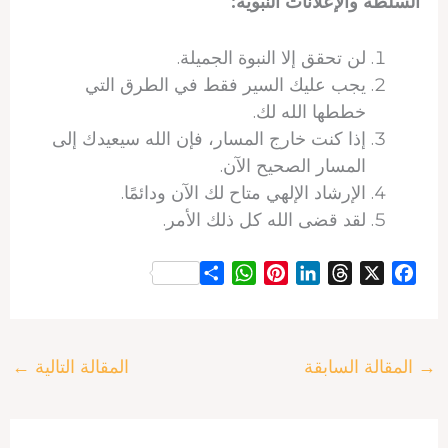
السلطة والإعلانات النبوية:
لن تحقق إلا النبوة الجميلة.
يجب عليك السير فقط في الطرق التي
خططها الله لك.
إذا كنت خارج المسار، فإن الله سيعيدك إلى
المسار الصحيح الآن.
الإرشاد الإلهي متاح لك الآن ودائمًا.
لقد قضى الله كل ذلك الأمر.
S
W
P
L
T
X
F
h
h
i
i
h
a
a
a
n
n
r
c
r
t
t
k
e
e
→
المقالة السابقة
المقالة التالية
←
e
s
e
e
a
b
A
r
d
d
o
p
e
I
s
o
p
s
n
k