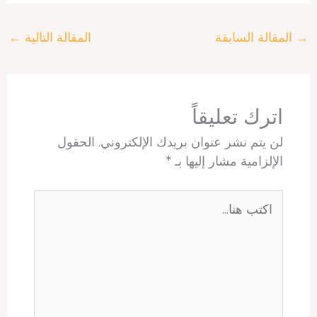
a
a
n
n
r
c
r
t
t
k
e
e
→
المقالة السابقة
المقالة التالية
←
e
s
e
e
a
b
A
r
d
d
o
p
e
I
s
o
p
s
n
k
t
اترك تعليقاً
لن يتم نشر عنوان بريدك الإلكتروني.
الحقول
الإلزامية مشار إليها بـ
*
اكتب
هنا...