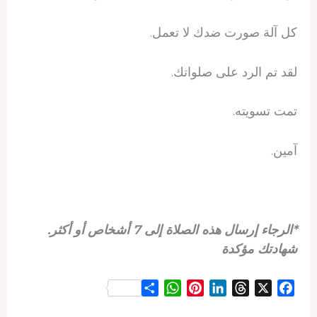
كل آلة صورت ضدك لا تعمل.
لقد تم الرد على صلواتك.
تمت تسويته.
آمين.
*الرجاء إرسال هذه الصلاة إلى 7 أشخاص أو أكثر.
شهادتك مؤكدة
S
W
P
L
T
X
F
h
h
i
i
h
a