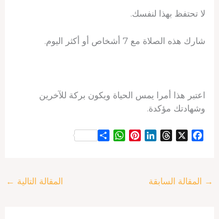
لا تحتفظ بهذا لنفسك.
شارك هذه الصلاة مع 7 أشخاص أو أكثر اليوم.
اعتبر هذا أمرا يمس الحياة ويكون بركة للآخرين
وشهادتك مؤكدة.
S
W
P
L
T
X
F
h
h
i
i
h
a
a
a
n
n
r
c
r
t
t
k
e
e
→
المقالة السابقة
المقالة التالية
←
e
s
e
e
a
b
A
r
d
d
o
p
e
I
s
o
p
s
n
k