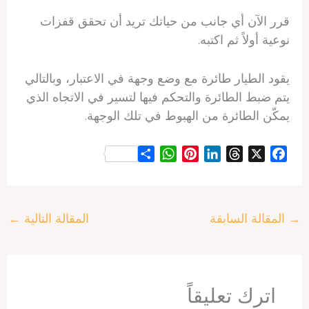
قرر الآن أي جانب من حياتك تريد أن تحقق قفزات
نوعية أولاً ثم اكتبه.
يقود الطيار طائرة مع وضع وجهة في الاعتبار، وبالتالي
يتم ضبط الطائرة والتحكم فيها لتسير في الاتجاه الذي
يمكّن الطائرة من الهبوط في تلك الوجهة.
S
W
P
L
T
X
F
h
h
i
i
h
a
a
a
n
n
r
c
r
t
t
k
e
e
→
المقالة السابقة
المقالة التالية
←
e
s
e
e
a
b
A
r
d
d
o
p
e
I
s
o
p
s
n
k
t
اترك تعليقاً