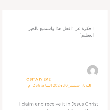
A
r
d
d
o
p
e
I
s
o
p
s
n
k
t
1 فكرة عن “افعل هذا واستمتع بالخير
العظيم”
OSITA IYIEKE
الثلاثاء. سبتمبر 10, 2024 الساعة 12:36 م
I claim and receive it in Jesus Christ