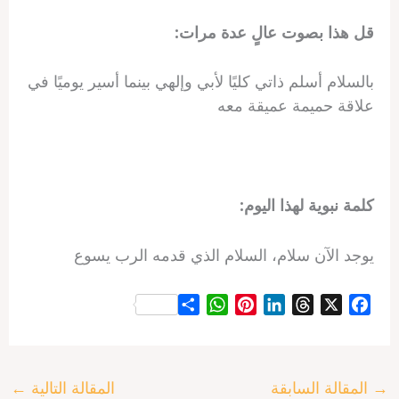
قل هذا بصوت عالٍ عدة مرات:
بالسلام أسلم ذاتي كليًا لأبي وإلهي بينما أسير يوميًا في
علاقة حميمة عميقة معه
كلمة نبوية لهذا اليوم:
يوجد الآن سلام، السلام الذي قدمه الرب يسوع
S
W
P
L
T
X
F
h
h
i
i
h
a
a
a
n
n
r
c
r
t
t
k
e
e
→
المقالة السابقة
المقالة التالية
←
e
s
e
e
a
b