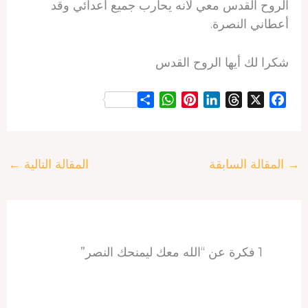
الروح القدس معي لأنه يحارب جميع أعدائي وقد
أعطاني النصرة.
شكرا لك أيها الروح القدس
S
W
P
L
T
X
F
h
h
i
i
h
a
a
a
n
n
r
c
r
t
t
k
e
e
→
المقالة السابقة
المقالة التالية
←
e
s
e
e
a
b
A
r
d
d
o
p
e
I
s
o
p
s
n
k
t
1 فكرة عن “الله معك ليمنحك النصر”