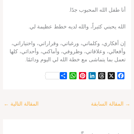
أنا طفل الله المحبوب جدًا.
الله يحبني كثيراً، والله لديه خطط عظيمة لي.
إن أفكاري، وكلماتي، ورغباتي، وقراراتي، واختياراتي،
وأفعالي، وعلاقاتي، وظروفي، وأماكني، وأحداثي، كلها
تعمل بما يتماشى مع خطة الله لي اليوم ودائمًا.
S
W
P
L
T
X
F
h
h
i
i
h
a
a
a
n
n
r
c
r
t
t
k
e
e
→
المقالة السابقة
المقالة التالية
←
e
s
e
e
a
b
A
r
d
d
o
p
e
I
s
o
p
s
n
k
t