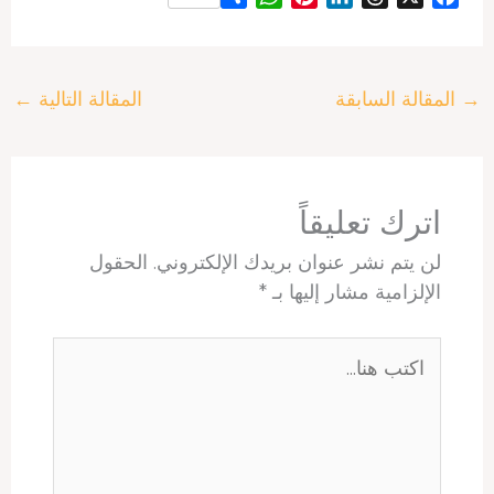
h
h
i
i
h
a
a
a
n
n
r
c
r
t
t
k
e
e
→
المقالة السابقة
المقالة التالية
←
e
s
e
e
a
b
A
r
d
d
o
p
e
I
s
o
p
s
n
k
t
اترك تعليقاً
لن يتم نشر عنوان بريدك الإلكتروني.
الحقول
الإلزامية مشار إليها بـ
*
اكتب
هنا...