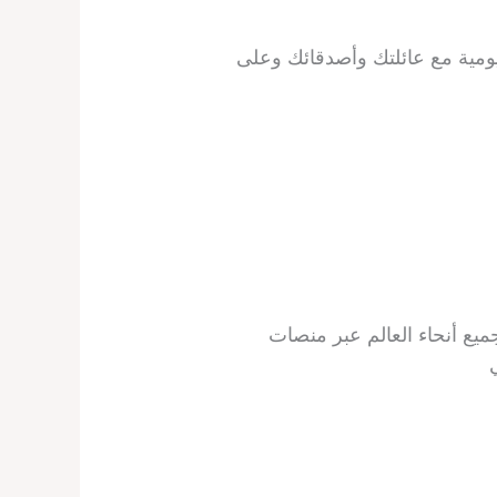
ومية مع عائلتك وأصدقائك وعلى
لى الرغم من توزيع THE BEAUTIFUL LIFE DAILY DEVOTIONAL في جميع أنحاء العالم عبر منصات