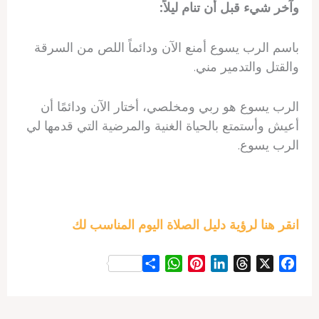
وآخر شيء قبل أن تنام ليلاً:
باسم الرب يسوع أمنع الآن ودائماً اللص من السرقة
والقتل والتدمير مني.
الرب يسوع هو ربي ومخلصي، أختار الآن ودائمًا أن
أعيش وأستمتع بالحياة الغنية والمرضية التي قدمها لي
الرب يسوع.
انقر هنا لرؤية دليل الصلاة اليوم المناسب لك
S
W
P
L
T
X
F
h
h
i
i
h
a
a
a
n
n
r
c
r
t
t
k
e
e