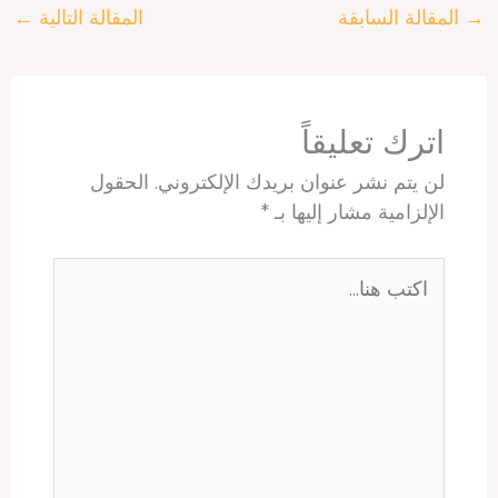
→
المقالة السابقة
المقالة التالية
←
e
s
e
e
a
b
A
r
d
d
o
p
e
I
s
o
p
s
n
k
t
اترك تعليقاً
لن يتم نشر عنوان بريدك الإلكتروني.
الحقول
الإلزامية مشار إليها بـ
*
اكتب
هنا...