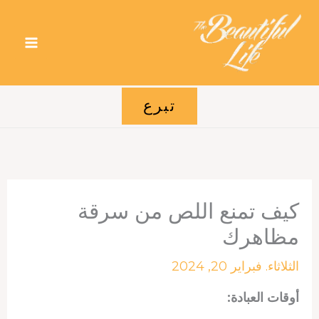
خطي
لى
لمحتوى
تبرع
كيف تمنع اللص من سرقة
مظاهرك
الثلاثاء. فبراير 20, 2024
أوقات العبادة: