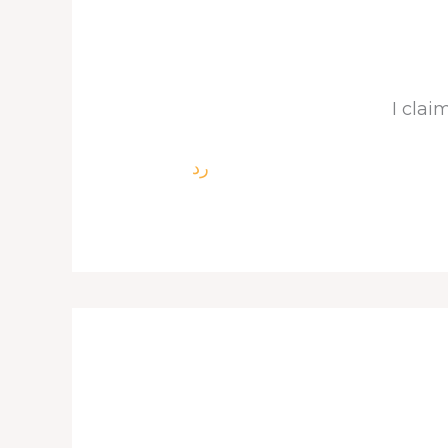
I cla
رد