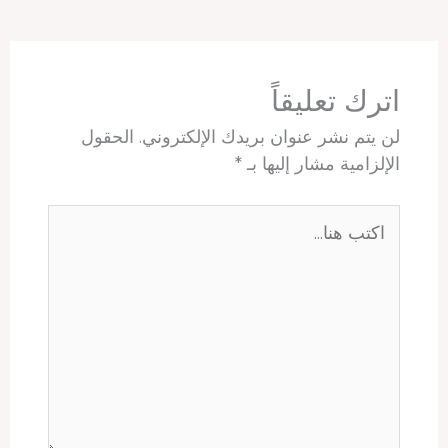
A
r
d
d
o
p
e
I
s
o
p
s
n
k
t
اترك تعليقاً
لن يتم نشر عنوان بريدك الإلكتروني.
الحقول
الإلزامية مشار إليها بـ
*
اكتب
هنا...