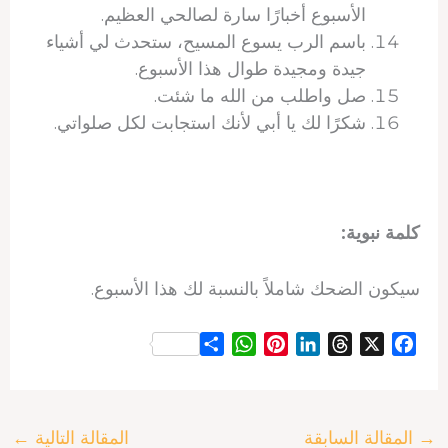
الأسبوع أخبارًا سارة لصالحي العظيم.
باسم الرب يسوع المسيح، ستحدث لي أشياء
جيدة ومجيدة طوال هذا الأسبوع.
صل واطلب من الله ما شئت.
شكرًا لك يا أبي لأنك استجابت لكل صلواتي.
كلمة نبوية:
سيكون الضحك شاملاً بالنسبة لك هذا الأسبوع.
S
W
P
L
T
X
F
h
h
i
i
h
a
a
a
n
n
r
c
r
t
t
k
e
e
→
المقالة السابقة
المقالة التالية
←
e
s
e
e
a
b