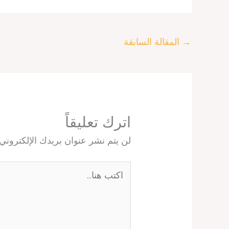
e
s
e
e
a
b
A
r
d
d
o
p
e
I
s
o
p
s
n
k
→
المقالة السابقة
t
اترك تعليقاً
لن يتم نشر عنوان بريدك الإلكتروني.
اكتب
هنا...