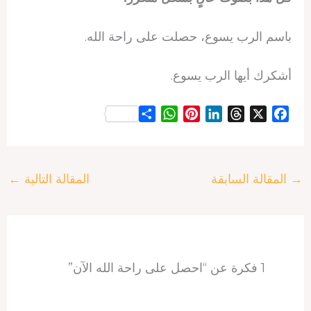
باسم الرب يسوع، حصلت على راحة الله.
أشكرك أيها الرب يسوع.
S
W
P
L
T
X
F
h
h
i
i
h
a
a
a
n
n
r
c
r
t
t
k
e
e
→
المقالة السابقة
المقالة التالية
←
e
s
e
e
a
b
A
r
d
d
o
p
e
I
s
o
p
s
n
k
t
1 فكرة عن “احصل على راحة الله الآن”