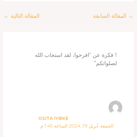
a
a
n
n
r
c
r
t
t
k
e
e
→
المقالة السابقة
المقالة التالية
←
e
s
e
e
a
b
A
r
d
d
o
p
e
I
s
o
p
s
n
k
t
1 فكرة عن “افرحوا، لقد استجاب الله
لصلواتكم”
OSITA IYIEKE
الجمعة. أبريل 19, 2024 الساعة 1:45 م