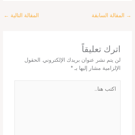
a
a
n
n
r
c
r
t
t
k
e
e
→
المقالة السابقة
المقالة التالية
←
e
s
e
e
a
b
A
r
d
d
o
p
e
I
s
o
p
s
n
k
t
اترك تعليقاً
لن يتم نشر عنوان بريدك الإلكتروني.
الحقول
الإلزامية مشار إليها بـ
*
اكتب
هنا...