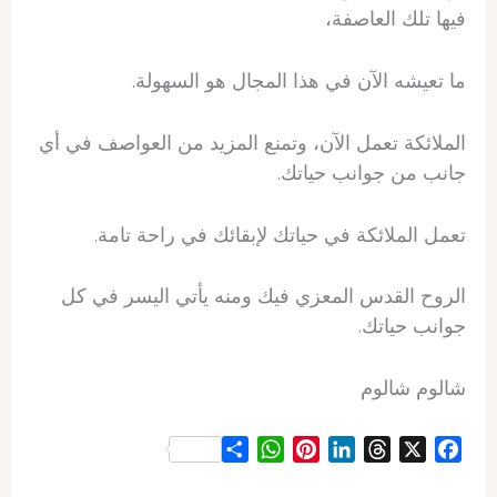
فيها تلك العاصفة،
ما تعيشه الآن في هذا المجال هو السهولة.
الملائكة تعمل الآن، وتمنع المزيد من العواصف في أي
جانب من جوانب حياتك.
تعمل الملائكة في حياتك لإبقائك في راحة تامة.
الروح القدس المعزي فيك ومنه يأتي اليسر في كل
جوانب حياتك.
شالوم شالوم
S
W
P
L
T
X
F
h
h
i
i
h
a