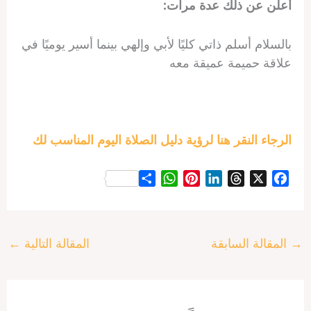
أعلن عن ذلك عدة مرات:
بالسلام أسلم ذاتي كليًا لأبي وإلهي بينما أسير يوميًا في
علاقة حميمة عميقة معه
الرجاء النقر هنا لرؤية دليل الصلاة اليوم المناسب لك
S
W
P
L
T
X
F
h
h
i
i
h
a
a
a
n
n
r
c
r
t
t
k
e
e
→
المقالة السابقة
المقالة التالية
←
e
s
e
e
a
b
A
r
d
d
o
p
e
I
s
o
p
s
n
k