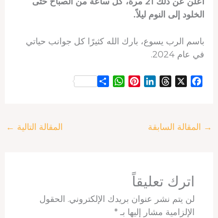
أعلن عن ذلك 21 مرة، كل ساعة من الصباح حتى
الخلود إلى النوم ليلاً.
باسم الرب يسوع، بارك الله كثيرًا كل جوانب حياتي
في عام 2024.
S
W
P
L
T
X
F
h
h
i
i
h
a
a
a
n
n
r
c
r
t
t
k
e
e
→
المقالة السابقة
المقالة التالية
←
e
s
e
e
a
b
A
r
d
d
o
p
e
I
s
o
p
s
n
k
t
اترك تعليقاً
لن يتم نشر عنوان بريدك الإلكتروني.
الحقول
الإلزامية مشار إليها بـ
*