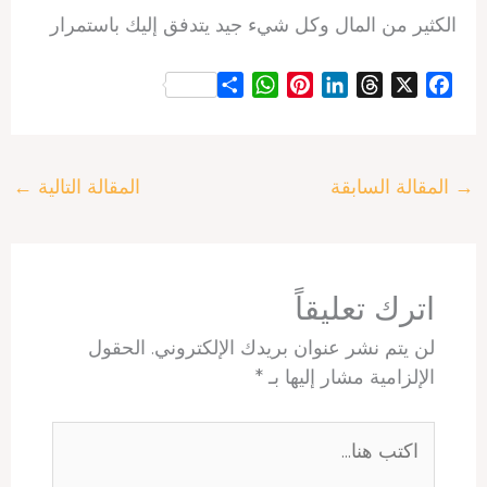
الكثير من المال وكل شيء جيد يتدفق إليك باستمرار
S
W
P
L
T
X
F
h
h
i
i
h
a
a
a
n
n
r
c
r
t
t
k
e
e
→
المقالة السابقة
المقالة التالية
←
e
s
e
e
a
b
A
r
d
d
o
p
e
I
s
o
p
s
n
k
t
اترك تعليقاً
لن يتم نشر عنوان بريدك الإلكتروني.
الحقول
الإلزامية مشار إليها بـ
*
اكتب
هنا...