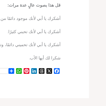
قل هذا بصوت عالٍ عدة مرات:
أشكرك يا أبي لأنك موجود دائمًا من 
أشكرك يا أبي لأنك تحبني كثيرًا.
أشكرك يا أبي لأنك تحميني دائمًا، 
شكرا لك أيها الأب.
S
W
P
L
T
X
F
h
h
i
i
h
a
a
a
n
n
r
c
r
t
t
k
e
e
e
s
e
e
a
b
A
r
d
d
o
p
e
I
s
o