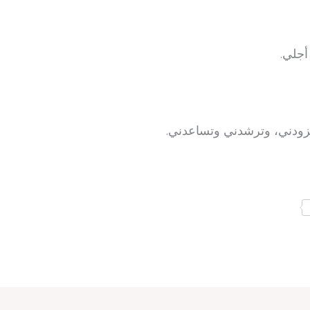
أجلي.
وتزودني، وترشدني وتساعدني.