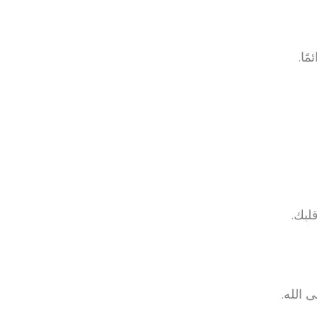
ًا.
لبك.
 الله.