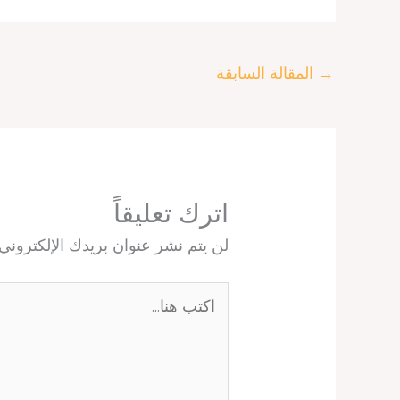
e
s
e
e
a
b
A
r
d
d
o
p
e
I
s
o
p
s
n
k
→
المقالة السابقة
t
اترك تعليقاً
لن يتم نشر عنوان بريدك الإلكتروني.
اكتب
هنا...