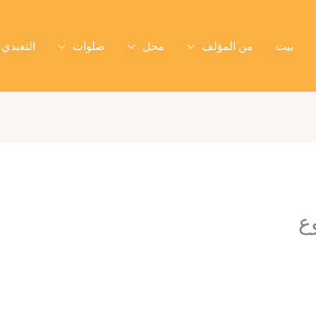
بيت
من المؤلف
محل
صلوات
التعبدي 
ع