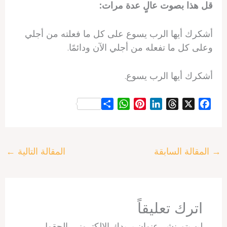
قل هذا بصوت عالٍ عدة مرات:
أشكرك أيها الرب يسوع على كل ما فعلته من أجلي
وعلى كل ما تفعله من أجلي الآن ودائمًا.
أشكرك أيها الرب يسوع.
S
W
P
L
T
X
F
h
h
i
i
h
a
a
a
n
n
r
c
r
t
t
k
e
e
→
المقالة السابقة
المقالة التالية
←
e
s
e
e
a
b
A
r
d
d
o
p
e
I
s
o
p
s
n
k
t
اترك تعليقاً
لن يتم نشر عنوان بريدك الإلكتروني.
الحقول