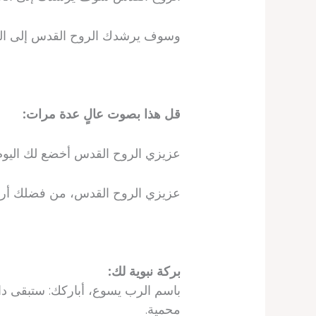
وسوف يرشدك الروح القدس إلى الحق
قل هذا بصوت عالٍ عدة مرات:
عزيزي الروح القدس أخضع لك اليوم
عزيزي الروح القدس، من فضلك أرشد
بركة نبوية لك:
باسم الرب يسوع، أباركك: ستبقى دائ
محمية.