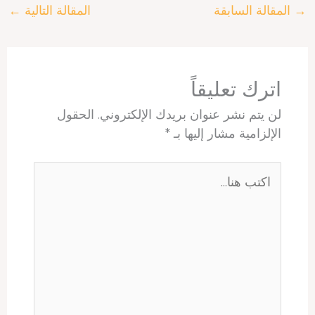
→
المقالة السابقة
المقالة التالية
←
e
s
e
e
a
b
A
r
d
d
o
p
e
I
s
o
p
s
n
k
t
اترك تعليقاً
لن يتم نشر عنوان بريدك الإلكتروني.
الحقول
الإلزامية مشار إليها بـ
*
اكتب
هنا...