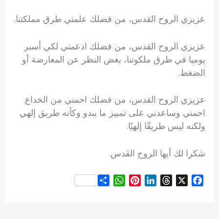
عزيزي الروح القدس، من فضلك علمني طرق مملكتنا.
عزيزي الروح القدس، من فضلك ادعمني لكي أسير
يوميا في طرق ملكوتنا، بغض النظر عن المعارضة أو
الضغط.
عزيزي الروح القدس، من فضلك احمني من الخداع.
احمني وساعدني على تمييز ما يبدو وكأنه طريق إلهي
ولكنه ليس طريقًا إلهيًا.
شكرا لك أيها الروح القدس.
S
W
P
L
T
X
F
h
h
i
i
h
a
a
a
n
n
r
c
r
t
t
k
e
e