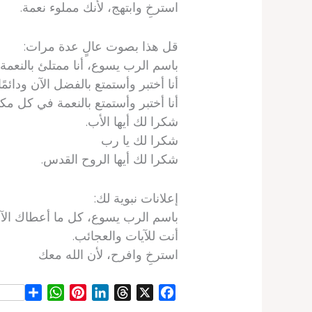
استرخِ وابتهج، لأنك مملوء نعمة.
قل هذا بصوت عالٍ عدة مرات:
باسم الرب يسوع، أنا ممتلئ بالنعمة.
أنا أختبر وأستمتع بالفضل الآن ودائمًا.
أنا أختبر وأستمتع بالنعمة في كل مك
شكرا لك أيها الأب.
شكرا لك يا رب
شكرا لك أيها الروح القدس.
إعلانات نبوية لك:
باسم الرب يسوع، كل ما أعطاك الآب
أنت للآيات والعجائب.
استرخِ وافرح، لأن الله معك
S
W
P
L
T
X
F
h
h
i
i
h
a