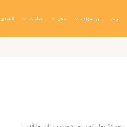
بيت
من المؤلف
محل
صلوات
التعبدي 
ا متجسدًا) وحل (نصب خيمة جسده وعاش قليلًا) بيننا.