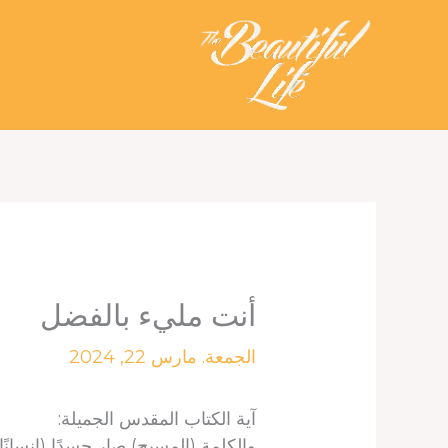
خطي
لى
لمحتوى
أنت مليء بالفضل
الجمعة. مارس 22, 2024
آية الكتاب المقدس الجميلة:
والكلمة (المسيح) صار جسدًا (إنسانً